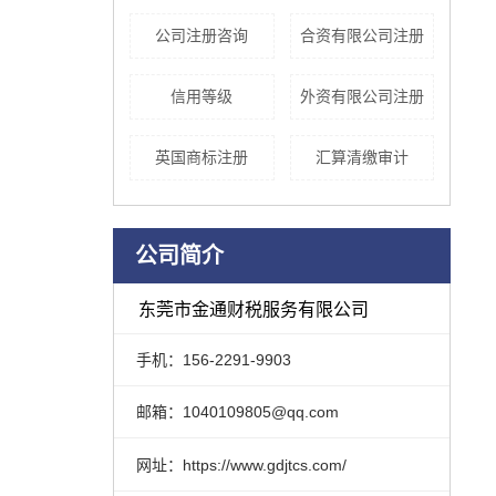
公司注册咨询
合资有限公司注册
信用等级
外资有限公司注册
英国商标注册
汇算清缴审计
公司简介
东莞市金通财税服务有限公司
手机：156-2291-9903
邮箱：1040109805@qq.com
网址：https://www.gdjtcs.com/