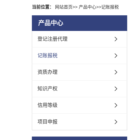
当前位置：
网站首页
>>
产品中心
>>
记账报税
产品中心
登记注册代理
记账报税
资质办理
知识产权
信用等级
项目申报