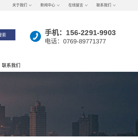
关于我们
新闻中心
在线留言
联系我们
手机：156-2291-9903
电话：0769-89771377
联系我们