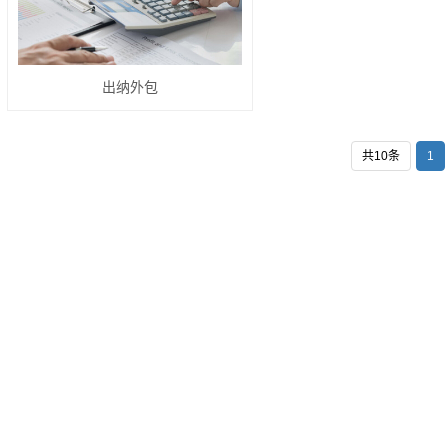
出纳外包
共10条
1