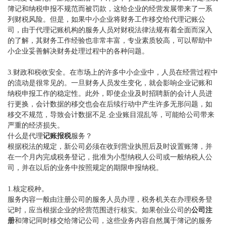
簿记和纳税申报不规范而被罚款，这给企业的经营发展带来了一系
列财税风险。但是，如果中小企业将财务工作移交给代理记账公
司，由于代理记账机构的服务人员对财税法律法规有着全面而深入
的了解，其财务工作经验也非常丰富，专业素质较高，可以帮助中
小企业妥善解决财务处理过程中的各种问题。
3.财政和税收安全。在市场上的许多中小企业中，人员在经营过程中
的流动是很常见的。一旦财务人员发生变化，就会影响企业记账和
纳税申报工作的稳定性。此外，即使企业及时招聘新的会计人员进
行更换，会计数据的移交也会在后续行动中产生许多无形问题，如
移交不规范，导致会计数据不足.企业账目混乱等，可能给公司带来
严重的经济损失。
什么是代理
记账报税
服务？
根据税法的规定，新公司必须在收到营业执照后及时设置账簿，并
在一个月内完成税务登记，批准为小型纳税人公司或一般纳税人公
司，并在以后的业务中按照规定的期限申报纳税。
1.核定税种。
服务内容一般由注册公司的服务人员办理，税务机关在办理税务登
记时，应当根据企业的经营范围进行核实。如果创业公司的
公司注
册
和簿记同时移交给簿记公司，这些业务内容自然属于簿记的服务