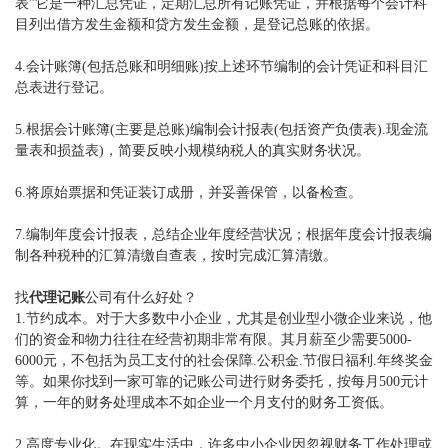
表”它是一种汇总凭证，定期汇总所有记账凭证，并根据每个会计科
目列出借方发生金额和贷方发生金额，是登记总账的依据。
4.会计账簿(包括总账和明细账)按上述环节编制的会计凭证和科目汇
总表进行登记。
5.根据会计账簿(主要是总账)编制会计报表(包括资产负债表).现金流
量表和损益表)，简要反映小规模纳税人的真实财务状况。
6.将原始票据和凭证装订成册，并妥善保管，以备检查。
7.编制年度会计报表，总结企业年度经营状况；根据年度会计报表编
制各种税种的汇算清缴自查表，按时完成汇算清缴。
找
代理记账
公司有什么好处？
1.节约成本。对于大多数中小企业，尤其是创业型小微企业来说，他
们的资金和物力往往在经营初期非常有限。其月薪至少需要5000-
6000元，不包括为员工支付的社会保障.公积金.节假日福利.年终奖金
等。如果你找到一家可靠的记账公司进行财务委托，按每月500元计
算，一年的财务处理成本不如企业一个月支付的财务工资低。
2.高度专业化。在现实生活中，许多中小企业因忽视财务工作处理或