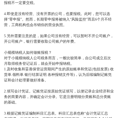
报税不一定要交税。
4.即使是没有经营、没有开票的公司，也要报税。此时，您可以选
择“零申报”。然而，长期零申报将被纳入“风险监控”而且6个月不经
营，工商机构也会吊销你的营业执照。
5.另外需要注意的是，如果公司没有经营，可以暂时不开公司账户，
开公司账户，银行需要收取公司账户的年费。
小规模纳税人如何做账报税？
对于小规模纳税人公司税务而言，一般比较简单，自公司成立后次
月取得税务登记证后，就会开始申报纳税。
1.及时收集和妥善保管运营期间产生的原始账单和凭证(包括发票).收
货单.领料单.银行结算证明.各种报销文件等)，认为后续编制记账凭
证和会计处理要做好准备。
2.填写会计凭证。记账凭证按原始凭证填写，以便记录企业经济和业
务的简要内容，并确定会计分录。它是注册明细分类账和总分类账
的基础。
3.根据记账凭证编制科目汇总表。科目汇总表也称“会计凭证汇总